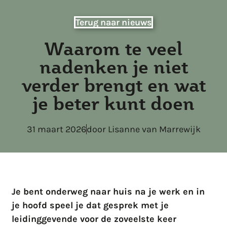
Terug naar nieuws
Waarom te veel
nadenken je niet
verder brengt en wat
je beter kunt doen
31 maart 2026
door
Lisanne van Marrewijk
Je bent onderweg naar huis na je werk en in
je hoofd speel je dat gesprek met je
leidinggevende voor de zoveelste keer