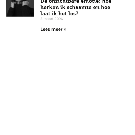
De onzichtbare emotie: hoe
herken ik schaamte en hoe
laat ik het los?
3 maart 2026
Lees meer »