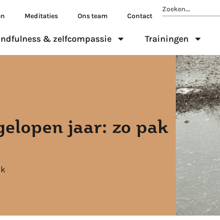
en
Meditaties
Ons team
Contact
ndfulness & zelfcompassie
Trainingen
gelopen jaar: zo pak
jk