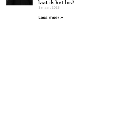
laat ik het los?
3 maart 2026
Lees meer »