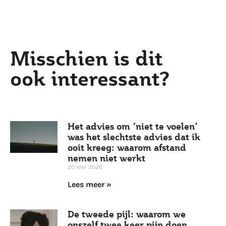
Misschien is dit
ook interessant?
Het advies om ‘niet te voelen’
was het slechtste advies dat ik
ooit kreeg: waarom afstand
nemen niet werkt
20 mei 2026
Lees meer »
De tweede pijl: waarom we
onszelf twee keer pijn doen,