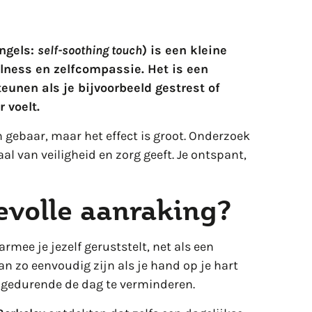
Engels:
self-soothing touch
) is een kleine
lness en zelfcompassie. Het is een
unen als je bijvoorbeeld gestrest of
 voelt.
n gebaar, maar het effect is groot. Onderzoek
al van veiligheid en zorg geeft. Je ontspant,
evolle aanraking?
mee je jezelf geruststelt, net als een
n zo eenvoudig zijn als je hand op je hart
 gedurende de dag te verminderen.