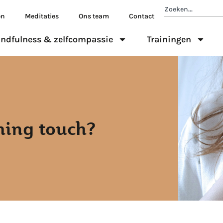
en
Meditaties
Ons team
Contact
ndfulness & zelfcompassie
Trainingen
hing touch?