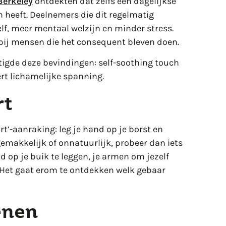
Berkeley
ontdekten dat zelfs een dagelijkse
 heeft. Deelnemers die dit regelmatig
lf, meer mentaal welzijn en minder stress.
 bij mensen die het consequent bleven doen.
igde deze bevindingen: self-soothing touch
rt lichamelijke spanning.
rt
t’-aanraking: leg je hand op je borst en
gemakkelijk of onnatuurlijk, probeer dan iets
d op je buik te leggen, je armen om jezelf
. Het gaat erom te ontdekken welk gebaar
enen